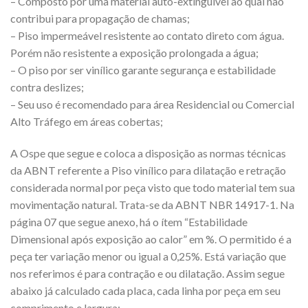
– Composto por uma material auto-extinguível ao qual não
contribui para propagação de chamas;
– Piso impermeável resistente ao contato direto com água.
Porém não resistente a exposição prolongada a água;
– O piso por ser vinílico garante segurança e estabilidade
contra deslizes;
– Seu uso é recomendado para área Residencial ou Comercial
Alto Tráfego em áreas cobertas;
A Ospe que segue e coloca a disposição as normas técnicas
da ABNT referente a Piso vinílico para dilatação e retração
considerada normal por peça visto que todo material tem sua
movimentação natural. Trata-se da ABNT NBR 14917-1. Na
página 07 que segue anexo, há o ítem “Estabilidade
Dimensional após exposição ao calor” em %. O permitido é a
peça ter variação menor ou igual a 0,25%. Está variação que
nos referimos é para contração e ou dilatação. Assim segue
abaixo já calculado cada placa, cada linha por peça em seu
comprimento e largura: