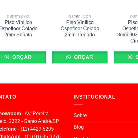
OSPEFLOOR
OSPEFLOOR
OSP
Piso Vinílico
Piso Vinílico
Piso
Ospefloor Colado
Ospefloor Colado
Ospefl
2mm Sonata
2mm Trenado
3mm 90×
Ci
ORÇAR
ORÇAR
NTATO
INSTITUCIONAL
howroom
- Av. Pereira
Sobre
eto, 2322 - Santo André/SP
Blog
elefone
- (11) 4429-5205
hatsApp
- (11) 91635-3276