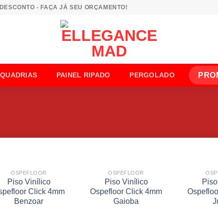
 DESCONTO - FAÇA JÁ SEU ORÇAMENTO!
PRO
SQUADRIAS
PAINEL RIPADO
PERGOLADO
OSPEFLOOR
OSPEFLOOR
OSP
Piso Vinílico
Piso Vinílico
Piso
spefloor Click 4mm
Ospefloor Click 4mm
Ospefloo
Benzoar
Gaioba
J