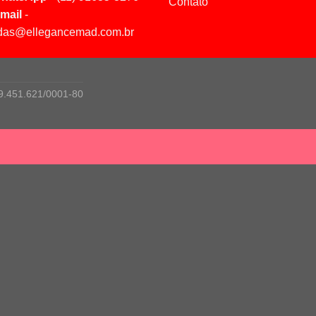
Contato
mail
-
das@ellegancemad.com.br
9.451.621/0001-80