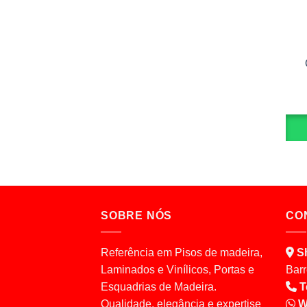
SOBRE NÓS
CO
Referência em Pisos de madeira,
S
Laminados e Vinílicos, Portas e
Barr
Esquadrias de Madeira.
T
Qualidade, elegância e expertise
W