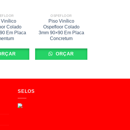
EFLOOR
OSPEFLOOR
 Vinílico
Piso Vinílico
oor Colado
Ospefloor Colado
90 Em Placa
3mm 90×90 Em Placa
mentum
Concretum
ORÇAR
ORÇAR
SELOS