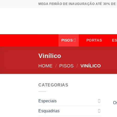
Skip
MEGA FEIRÃO DE INAUGURAÇÃO ATÉ 30% DE
to
content
PISOS
PORTAS
E
Vinílico
HOME
/
PISOS
/
VINÍLICO
CATEGORIAS
Especiais
O
Esquadrias