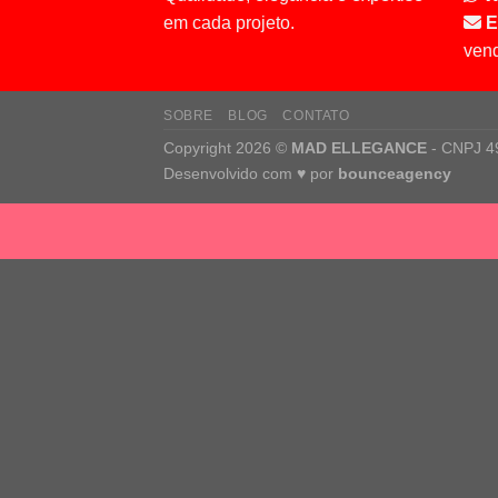
em cada projeto.
E
ven
SOBRE
BLOG
CONTATO
Copyright 2026 ©
MAD ELLEGANCE
- CNPJ 4
Desenvolvido com
♥
por
bounceagency