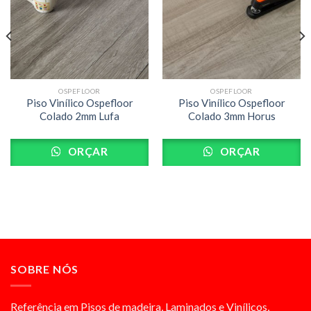
OSPEFLOOR
OSPEFLOOR
Piso Vinílico Ospefloor
Piso Vinílico Ospefloor
Colado 2mm Lufa
Colado 3mm Horus
ORÇAR
ORÇAR
SOBRE NÓS
Referência em Pisos de madeira, Laminados e Vinílicos,