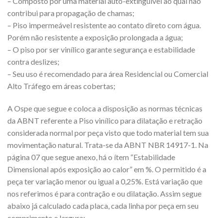
– Composto por uma material auto-extinguível ao qual não
contribui para propagação de chamas;
– Piso impermeável resistente ao contato direto com água.
Porém não resistente a exposição prolongada a água;
– O piso por ser vinílico garante segurança e estabilidade
contra deslizes;
– Seu uso é recomendado para área Residencial ou Comercial
Alto Tráfego em áreas cobertas;
A Ospe que segue e coloca a disposição as normas técnicas
da ABNT referente a Piso vinílico para dilatação e retração
considerada normal por peça visto que todo material tem sua
movimentação natural. Trata-se da ABNT NBR 14917-1. Na
página 07 que segue anexo, há o ítem “Estabilidade
Dimensional após exposição ao calor” em %. O permitido é a
peça ter variação menor ou igual a 0,25%. Está variação que
nos referimos é para contração e ou dilatação. Assim segue
abaixo já calculado cada placa, cada linha por peça em seu
comprimento e largura: