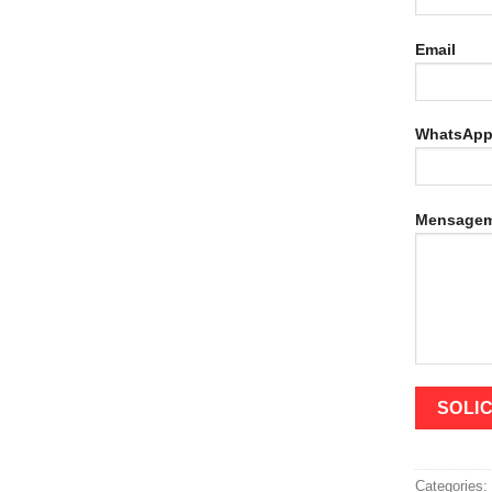
Email
WhatsAp
Mensage
Categories