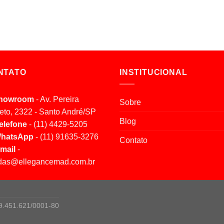
NTATO
INSTITUCIONAL
howroom
- Av. Pereira
Sobre
eto, 2322 - Santo André/SP
Blog
elefone
- (11) 4429-5205
hatsApp
- (11) 91635-3276
Contato
mail
-
das@ellegancemad.com.br
9.451.621/0001-80