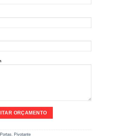
p
m
:
Portas
,
Pivotante