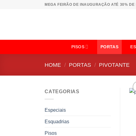
Skip
MEGA FEIRÃO DE INAUGURAÇÃO ATÉ 30% DE
to
content
PISOS
PORTAS
E
HOME
/
PORTAS
/
PIVOTANTE
CATEGORIAS
Especiais
Esquadrias
Pisos