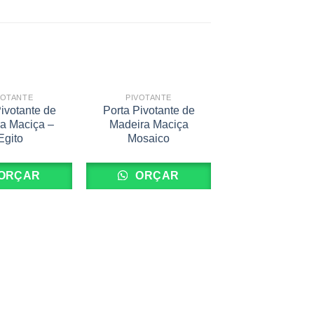
VOTANTE
PIVOTANTE
PORTAS
ivotante de
Porta Pivotante de
Porta Pivotant
a Maciça –
Madeira Maciça
Madeira EM
Egito
Mosaico
Padrão Ced
ORÇAR
ORÇAR
ORÇA