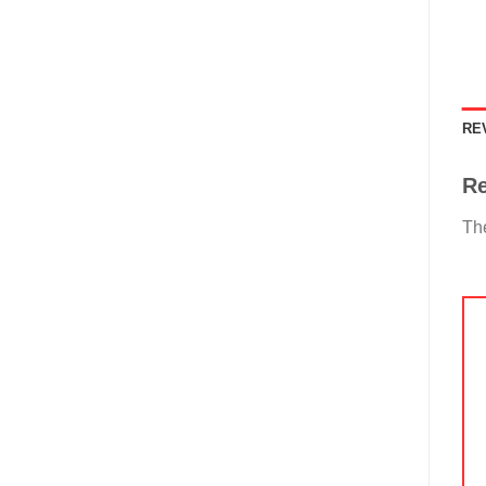
RE
R
The