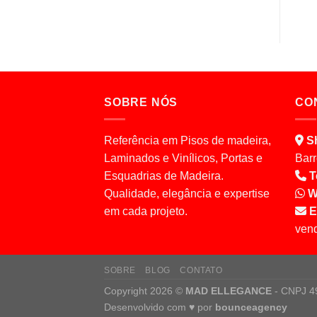
SOBRE NÓS
CO
Referência em Pisos de madeira,
S
Laminados e Vinílicos, Portas e
Barr
Esquadrias de Madeira.
T
Qualidade, elegância e expertise
W
em cada projeto.
E
ven
SOBRE
BLOG
CONTATO
Copyright 2026 ©
MAD ELLEGANCE
- CNPJ 4
Desenvolvido com
♥
por
bounceagency