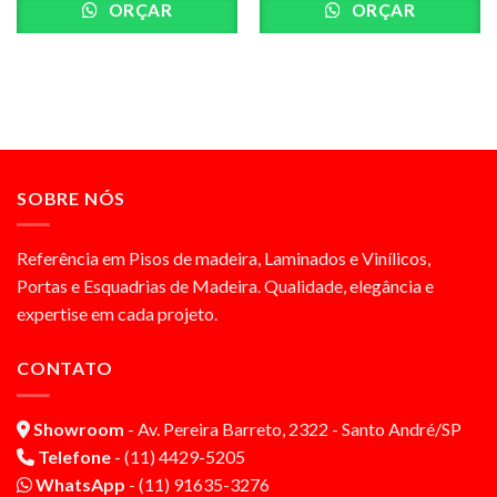
ORÇAR
ORÇAR
SOBRE NÓS
Referência em Pisos de madeira, Laminados e Vinílicos,
Portas e Esquadrias de Madeira. Qualidade, elegância e
expertise em cada projeto.
CONTATO
Showroom
- Av. Pereira Barreto, 2322 - Santo André/SP
Telefone
- (11) 4429-5205
WhatsApp
- (11) 91635-3276