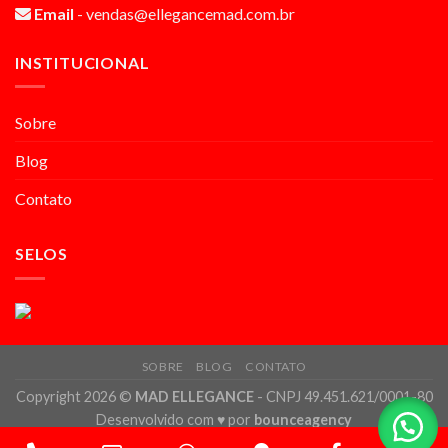
Email
- vendas@ellegancemad.com.br
INSTITUCIONAL
Sobre
Blog
Contato
SELOS
SOBRE
BLOG
CONTATO
Copyright 2026 ©
MAD ELLEGANCE
- CNPJ 49.451.621/0001-80
Desenvolvido com
♥
por
bounceagency