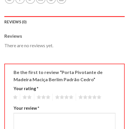
REVIEWS (0)
Reviews
There are no reviews yet.
Be the first to review “Porta Pivotante de
Madeira Maciça Berlim Padrão Cedro”
Your rating
*
1
2
3
4
5
Your review
*