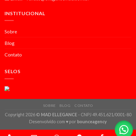
INSTITUCIONAL
Sobre
Blog
Contato
SELOS
SOBRE
BLOG
CONTATO
Copyright 2026 ©
MAD ELLEGANCE
- CNPJ 49.451.621/0001-80
Desenvolvido com
♥
por
bounceagency