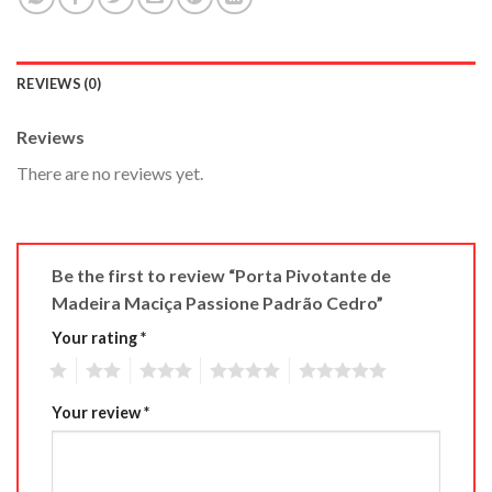
REVIEWS (0)
Reviews
There are no reviews yet.
Be the first to review “Porta Pivotante de
Madeira Maciça Passione Padrão Cedro”
Your rating
*
1
2
3
4
5
Your review
*