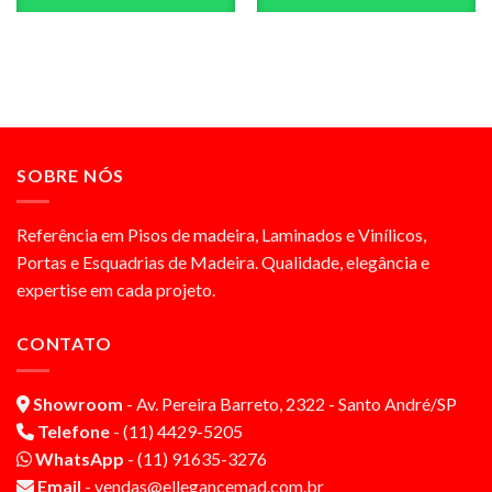
SOBRE NÓS
Referência em Pisos de madeira, Laminados e Vinílicos,
Portas e Esquadrias de Madeira. Qualidade, elegância e
expertise em cada projeto.
CONTATO
Showroom
- Av. Pereira Barreto, 2322 - Santo André/SP
Telefone
- (11) 4429-5205
WhatsApp
- (11) 91635-3276
Email
- vendas@ellegancemad.com.br