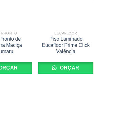
O PRONTO
EUCAFLOOR
Pronto de
Piso Laminado
ra Maciça
Eucafloor Prime Click
umaru
Valência
ORÇAR
ORÇAR
EUCAFLOOR
Piso Lamina
Eucafloor Prime
Lâmina Amên
ORÇA