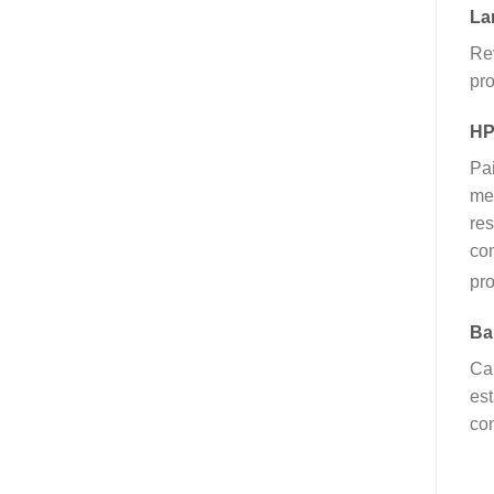
La
Re
pr
H
Pai
mel
res
con
pro
Ba
Ca
est
con