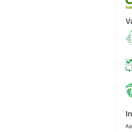
V
I
Ap