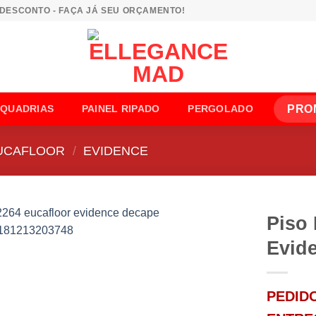
 DESCONTO - FAÇA JÁ SEU ORÇAMENTO!
PRO
SQUADRIAS
PAINEL RIPADO
PERGOLADO
UCAFLOOR
/
EVIDENCE
Piso
Evid
PEDIDO