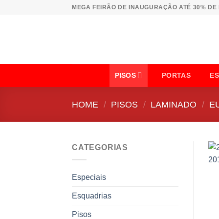
Skip
MEGA FEIRÃO DE INAUGURAÇÃO ATÉ 30% DE
to
content
PISOS
PORTAS
E
HOME
/
PISOS
/
LAMINADO
/
E
CATEGORIAS
Especiais
Esquadrias
Pisos