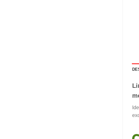
DE
Li
mo
Ide
exc