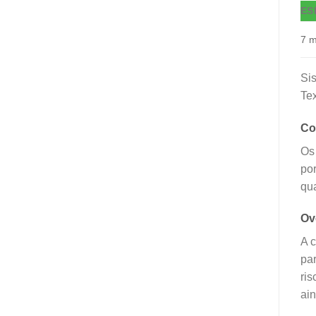
ES
7 
Sis
Te
Co
Os 
po
qu
Ov
A c
par
ris
ain