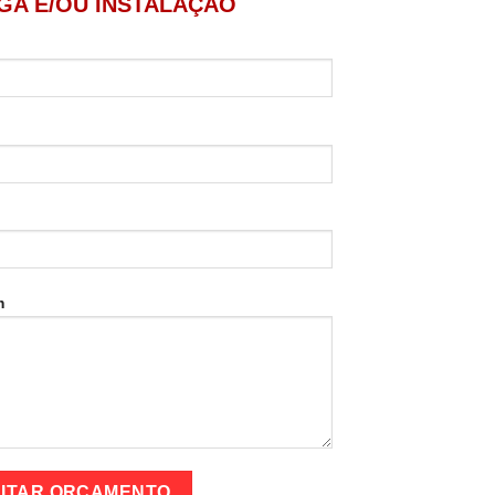
GA E/OU INSTALAÇÃO
p
m