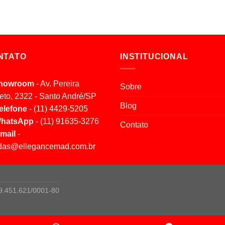
NTATO
INSTITUCIONAL
howroom
- Av. Pereira
Sobre
eto, 2322 - Santo André/SP
Blog
elefone
- (11) 4429-5205
hatsApp
- (11) 91635-3276
Contato
mail
-
das@ellegancemad.com.br
9.451.621/0001-80