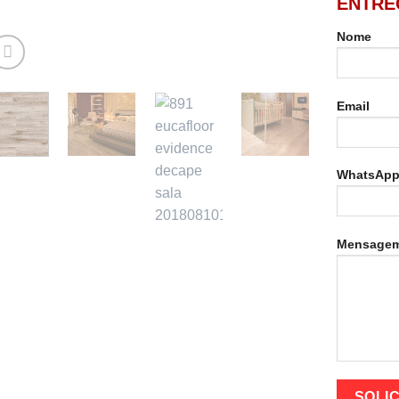
ENTRE
Nome
Email
WhatsAp
Mensage