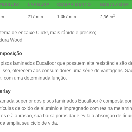
PESSURA
LARGURA
COMPRIMENTO
EMBALAGEM
2
mm
217 mm
1.357 mm
2,36 m
tema de encaixe Click!, mais rápido e preciso;
xtura Wood.
mposição
pisos laminados Eucafloor que possuem alta resistência são d
r isso, oferecem aos consumidores uma série de vantagens. Sã
al com uma determinada função.
erlay
amada superior dos pisos laminados Eucafloor é composta por u
tículas de óxido de alumínio e impregnado com resina melamíni
cos e à abrasão, sua baixa porosidade evita a absorção de líquid
da amplia seu ciclo de vida.