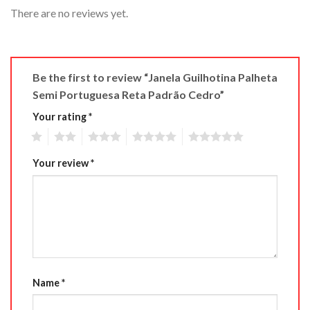
There are no reviews yet.
Be the first to review “Janela Guilhotina Palheta
Semi Portuguesa Reta Padrão Cedro”
Your rating
*
1
2
3
4
5
Your review
*
Name
*